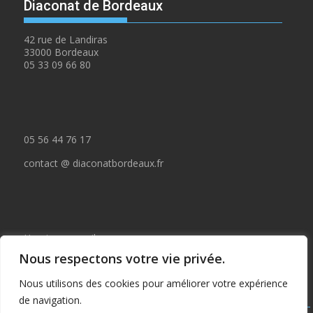
Diaconat de Bordeaux
42 rue de Landiras
33000 Bordeaux
05 33 09 66 80
05 56 44 76 17
contact @ diaconatbordeaux.fr
Horaires accueil :
Nous respectons votre vie privée.
du lundi au jeudi de 09:00 à 12:30
Nous utilisons des cookies pour améliorer votre expérience
et de 14:00 à 17:00
de navigation.