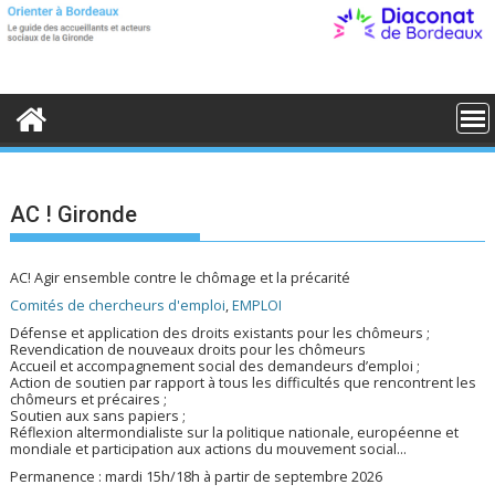
S
k
i
p
t
o
c
o
n
t
e
AC ! Gironde
n
t
AC! Agir ensemble contre le chômage et la précarité
Comités de chercheurs d'emploi
,
EMPLOI
Défense et application des droits existants pour les chômeurs ;
Revendication de nouveaux droits pour les chômeurs
Accueil et accompagnement social des demandeurs d’emploi ;
Action de soutien par rapport à tous les difficultés que rencontrent les
chômeurs et précaires ;
Soutien aux sans papiers ;
Réflexion altermondialiste sur la politique nationale, européenne et
mondiale et participation aux actions du mouvement social...
Permanence : mardi 15h/18h à partir de septembre 2026