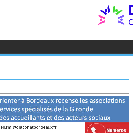
eil.rmi@diaconatbordeaux.fr