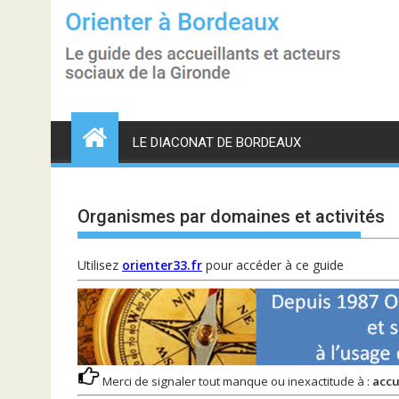
S
k
i
p
t
o
c
o
n
LE DIACONAT DE BORDEAUX
t
e
n
t
Organismes par domaines et activités
Utilisez
orienter33.fr
pour accéder à ce guide
Merci de signaler tout manque ou inexactitude à :
accu