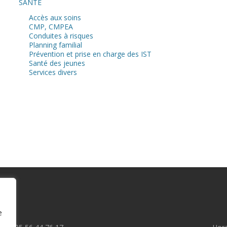
SANTE
Accès aux soins
CMP, CMPEA
Conduites à risques
Planning familial
Prévention et prise en charge des IST
Santé des jeunes
Services divers
e