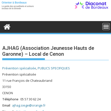
S
k
i
p
t
o
c
o
n
t
e
AJHAG (Association Jeunesse Hauts de
n
Garonne) – Local de Cenon
t
Prévention spécialisée
,
PUBLICS SPECIFIQUES
Prévention spécialisée
11 rue François de Chateaubriand
33150
CENON
Téléphone
05 57 30 62 24
Email
ajhag.siege@orange.fr