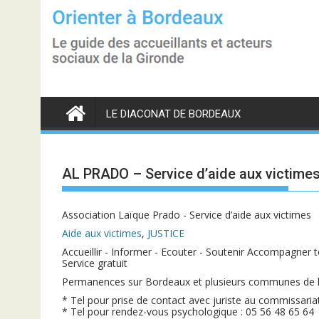
S
k
i
p
t
o
c
o
n
LE DIACONAT DE BORDEAUX
t
e
n
t
AL PRADO – Service d’aide aux victime
Association Laïque Prado - Service d’aide aux victimes
Aide aux victimes
,
JUSTICE
Accueillir - Informer - Ecouter - Soutenir Accompagner 
Service gratuit
Permanences sur Bordeaux et plusieurs communes de 
* Tel pour prise de contact avec juriste au commissari
* Tel pour rendez-vous psychologique : 05 56 48 65 64