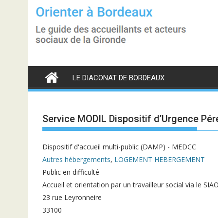
S
k
i
p
t
o
c
o
n
LE DIACONAT DE BORDEAUX
t
e
n
t
Service MODIL Dispositif d’Urgence Pé
Dispositif d'accueil multi-public (DAMP) - MEDCC
Autres hébergements
,
LOGEMENT HEBERGEMENT
Public en difficulté
Accueil et orientation par un travailleur social via le SI
23 rue Leyronneire
33100