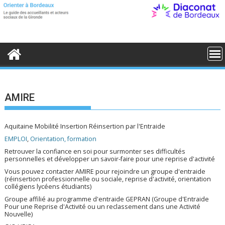
S
k
i
p
t
o
c
o
n
t
e
AMIRE
n
t
Aquitaine Mobilité Insertion Réinsertion par l'Entraide
EMPLOI
,
Orientation, formation
Retrouver la confiance en soi pour surmonter ses difficultés
personnelles et développer un savoir-faire pour une reprise d'activité
Vous pouvez contacter AMIRE pour rejoindre un groupe d'entraide
(réinsertion professionnelle ou sociale, reprise d'activité, orientation
collégiens lycéens étudiants)
Groupe affilié au programme d'entraide GEPRAN (Groupe d'Entraide
Pour une Reprise d'Activité ou un reclassement dans une Activité
Nouvelle)