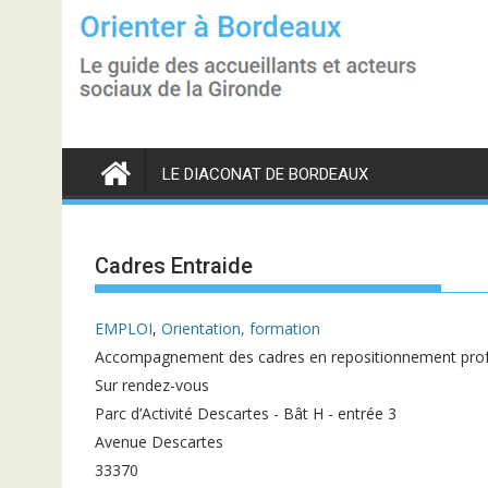
S
k
i
p
t
o
c
o
n
LE DIACONAT DE BORDEAUX
t
e
n
t
Cadres Entraide
EMPLOI
,
Orientation, formation
Accompagnement des cadres en repositionnement prof
Sur rendez-vous
Parc d’Activité Descartes - Bât H - entrée 3
Avenue Descartes
33370