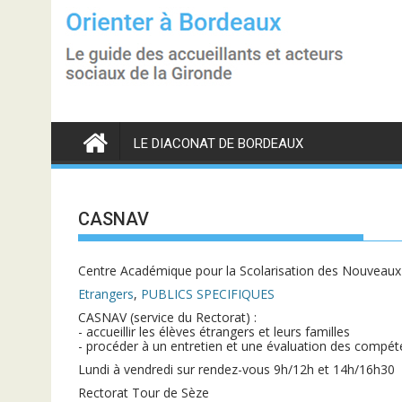
S
k
i
p
t
o
c
o
n
LE DIACONAT DE BORDEAUX
t
e
n
t
CASNAV
Centre Académique pour la Scolarisation des Nouveaux 
Etrangers
,
PUBLICS SPECIFIQUES
CASNAV (service du Rectorat) :
- accueillir les élèves étrangers et leurs familles
- procéder à un entretien et une évaluation des compéte
Lundi à vendredi sur rendez-vous 9h/12h et 14h/16h30
Rectorat Tour de Sèze