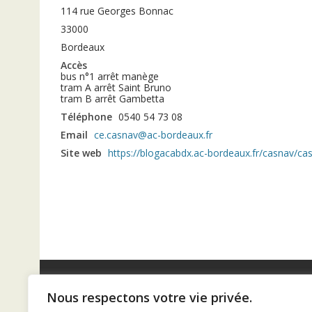
114 rue Georges Bonnac
33000
Bordeaux
Accès
bus n°1 arrêt manège
tram A arrêt Saint Bruno
tram B arrêt Gambetta
Téléphone
0540 54 73 08
Email
ce.casnav@ac-bordeaux.fr
Site web
https://blogacabdx.ac-bordeaux.fr/casnav/ca
Nous respectons votre vie privée.
Diaconat de Bordeaux