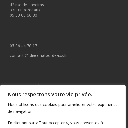
42 rue de Landiras
33000 Bordeaux
05 33 09 66 80
05 56 44 76 17
contact @ diaconatbordeaux.fr
Horaires accueil :
Nous respectons votre vie privée.
du lundi au jeudi de 09:00 à 12:30
Nous utilisons des cookies pour améliorer votre expérience
et de 14:00 à 17:00
de navigation.
Tous droits réservés © depuis 2015 : Il est interdit de copier ou
En cliquant sur « Tout accepter », vous consentez à
publier tout ou partie de ce contenu sans autorisation préalable