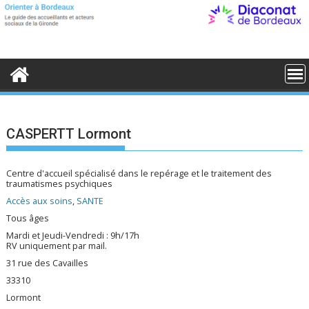
S
k
i
p
t
o
c
o
n
t
e
CASPERTT Lormont
n
t
Centre d'accueil spécialisé dans le repérage et le traitement des
traumatismes psychiques
Accès aux soins
,
SANTE
Tous âges
Mardi et Jeudi-Vendredi : 9h/17h
RV uniquement par mail.
31 rue des Cavailles
33310
Lormont