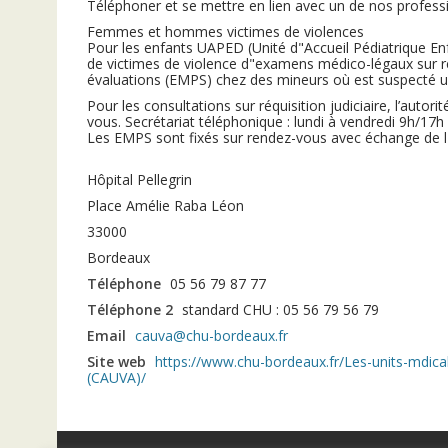
Téléphoner et se mettre en lien avec un de nos profess
Femmes et hommes victimes de violences
Pour les enfants UAPED (Unité d"Accueil Pédiatrique En
de victimes de violence d"examens médico-légaux sur réq
évaluations (EMPS) chez des mineurs où est suspecté une
Pour les consultations sur réquisition judiciaire, l’autor
vous. Secrétariat téléphonique : lundi à vendredi 9h/17h
Les EMPS sont fixés sur rendez-vous avec échange de l
Hôpital Pellegrin
Place Amélie Raba Léon
33000
Bordeaux
Téléphone
05 56 79 87 77
Téléphone 2
standard CHU : 05 56 79 56 79
Email
cauva@chu-bordeaux.fr
Site web
https://www.chu-bordeaux.fr/Les-units-mdical
(CAUVA)/