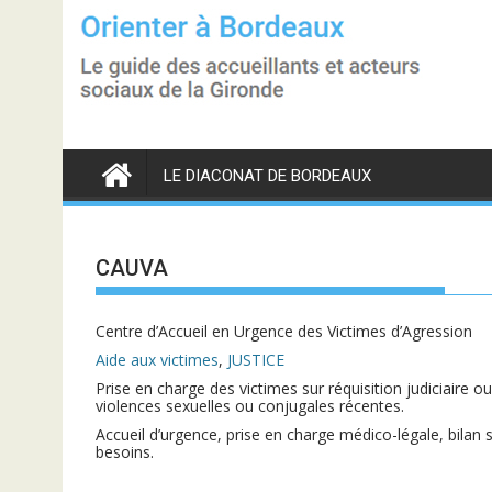
S
k
i
p
t
o
c
o
n
LE DIACONAT DE BORDEAUX
t
e
n
t
CAUVA
Centre d’Accueil en Urgence des Victimes d’Agression
Aide aux victimes
,
JUSTICE
Prise en charge des victimes sur réquisition judiciaire 
violences sexuelles ou conjugales récentes.
Accueil d’urgence, prise en charge médico-légale, bilan s
besoins.