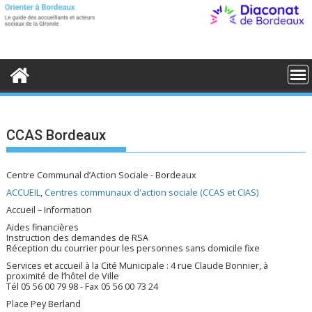
S
k
i
p
t
o
c
o
n
t
e
CCAS Bordeaux
n
t
Centre Communal d’Action Sociale - Bordeaux
ACCUEIL
,
Centres communaux d'action sociale (CCAS et CIAS)
Accueil – Information
Aides financières
Instruction des demandes de RSA
Réception du courrier pour les personnes sans domicile fixe
Services et accueil à la Cité Municipale : 4 rue Claude Bonnier, à
proximité de l’hôtel de Ville
Tél 05 56 00 79 98 - Fax 05 56 00 73 24
Place Pey Berland