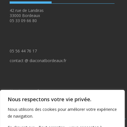
42 rue de Landiras
33000 Bordeaux
05 33 09 66 80
05 56 44 76 17
contact @ diaconatbordeaux.fr
Horaires accueil :
Nous respectons votre vie privée.
du lundi au jeudi de 09:00 à 12:30
Nous utilisons des cookies pour améliorer votre expérience
et de 14:00 à 17:00
de navigation.