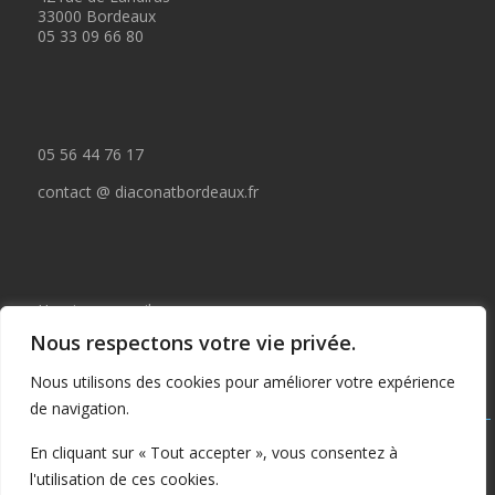
33000 Bordeaux
05 33 09 66 80
05 56 44 76 17
contact @ diaconatbordeaux.fr
Horaires accueil :
Nous respectons votre vie privée.
du lundi au jeudi de 09:00 à 12:30
Nous utilisons des cookies pour améliorer votre expérience
et de 14:00 à 17:00
de navigation.
Tous droits réservés © depuis 2015 : Il est interdit de copier ou
En cliquant sur « Tout accepter », vous consentez à
publier tout ou partie de ce contenu sans autorisation préalable
l'utilisation de ces cookies.
écrite du Diaconat