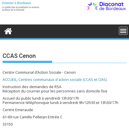
S
k
i
p
t
o
c
o
n
t
e
CCAS Cenon
n
t
Centre Communal d’Action Sociale - Cenon
ACCUEIL
,
Centres communaux d'action sociale (CCAS et CIAS)
Instruction des demandes de RSA
Réception du courrier pour les personnes sans domicile fixe
Accueil du public lundi à vendredi 13h30/17h
Permanence téléphonique lundi à vendredi 9h/12h30 et 13h30/17h
Centre Emeraude
61-69 rue Camille Pelletan Entrée C
33150