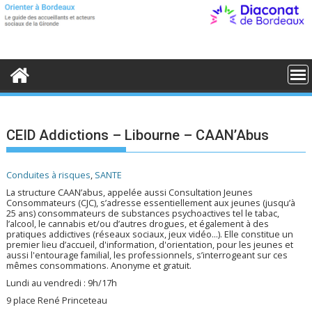
S
k
i
p
t
o
c
o
n
t
e
CEID Addictions – Libourne – CAAN’Abus
n
t
Conduites à risques
,
SANTE
La structure CAAN’abus, appelée aussi Consultation Jeunes
Consommateurs (CJC), s’adresse essentiellement aux jeunes (jusqu’à
25 ans) consommateurs de substances psychoactives tel le tabac,
l’alcool, le cannabis et/ou d’autres drogues, et également à des
pratiques addictives (réseaux sociaux, jeux vidéo…). Elle constitue un
premier lieu d’accueil, d'information, d'orientation, pour les jeunes et
aussi l'entourage familial, les professionnels, s’interrogeant sur ces
mêmes consommations. Anonyme et gratuit.
Lundi au vendredi : 9h/17h
9 place René Princeteau