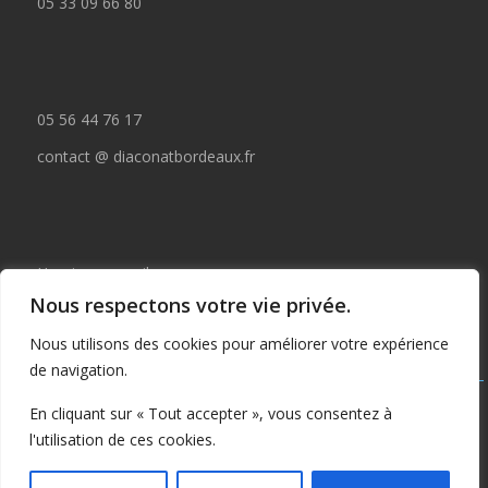
05 33 09 66 80
05 56 44 76 17
contact @ diaconatbordeaux.fr
Horaires accueil :
Nous respectons votre vie privée.
du lundi au jeudi de 09:00 à 12:30
Nous utilisons des cookies pour améliorer votre expérience
et de 14:00 à 17:00
de navigation.
Tous droits réservés © depuis 2015 : Il est interdit de copier ou
En cliquant sur « Tout accepter », vous consentez à
publier tout ou partie de ce contenu sans autorisation préalable
l'utilisation de ces cookies.
écrite du Diaconat