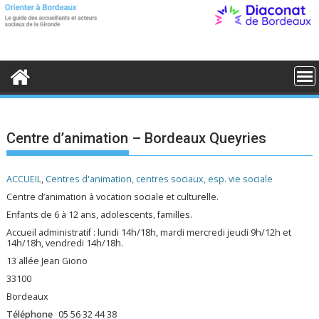
S
k
i
p
t
o
c
o
n
t
e
Centre d’animation – Bordeaux Queyries
n
t
ACCUEIL
,
Centres d'animation, centres sociaux, esp. vie sociale
Centre d’animation à vocation sociale et culturelle.
Enfants de 6 à 12 ans, adolescents, familles.
Accueil administratif : lundi 14h/18h, mardi mercredi jeudi 9h/12h et
14h/18h, vendredi 14h/18h.
13 allée Jean Giono
33100
Bordeaux
Téléphone
05 56 32 44 38