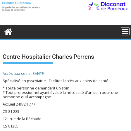
S
k
i
p
t
o
c
o
n
t
e
Centre Hospitalier Charles Perrens
n
t
Accès aux soins
,
SANTE
Spécialisé en psychiatrie - Faciliter l’accès aux soins de santé
* Toute personne demandant un soin
* Tout professionnel ayant évalué la nécessité d’un soin pour une
personne qu’il accompagne
Accueil 24h/24 7j/7
CS 81 285
121 rue de la Béchade
CS 81285