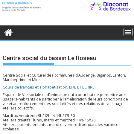
S
k
i
p
t
o
c
o
n
t
e
Centre social du bassin Le Roseau
n
t
Centre Social et Culturel des communes d’Audenge, Biganos, Lanton,
Marcheprime et Mios.
Cours de français et alphabétisation
,
LIRE ET ECRIRE
Espace de Vie sociale et d’animation qui a pour but de permettre aux
usagers-habitants de participer à l’amélioration de leurs conditions de
vie et au renforcement des solidarités et des relations de voisinage.
Ateliers collectifs.
Mardi au vendredi : 9h/12h et 14h/17h30.
Ateliers créatifs : lundi, mardi et mercredi 14h/16h30.
Ateliers parents-enfants : mardi et vendredi pendant les vacances
scolaires.