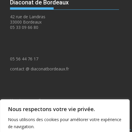
Diaconat de Bordeaux
42 rue de Landiras
33000 Bordeaux
05 33 09 66 80
05 56 44 76 17
contact @ diaconatbordeaux.fr
Horaires accueil :
Nous respectons votre vie privée.
du lundi au jeudi de 09:00 à 12:30
Nous utilisons des cookies pour améliorer votre expérience
et de 14:00 à 17:00
de navigation.