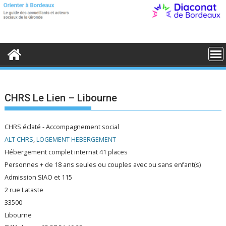
S
k
i
p
t
o
c
o
n
t
e
CHRS Le Lien – Libourne
n
t
CHRS éclaté - Accompagnement social
ALT CHRS
,
LOGEMENT HEBERGEMENT
Hébergement complet internat 41 places
Personnes + de 18 ans seules ou couples avec ou sans enfant(s)
Admission SIAO et 115
2 rue Lataste
33500
Libourne