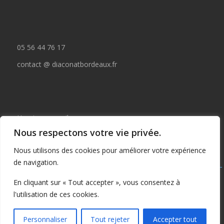
05 56 44 76 17
contact @ diaconatbordeaux.fr
Horaires accueil :
Nous respectons votre vie privée.
du lundi au jeudi de 09:00 à 12:30
Nous utilisons des cookies pour améliorer votre expérience
et de 14:00 à 17:00
de navigation.
Tous droits réservés © depuis 2015 : Il est interdit de copier ou
En cliquant sur « Tout accepter », vous consentez à
publier tout ou partie de ce contenu sans autorisation préalable
l'utilisation de ces cookies.
écrite du Diaconat
Proudly powered by WordPress
|
Theme: SuperMag by
Acme
Personnaliser
Tout rejeter
Accepter tout