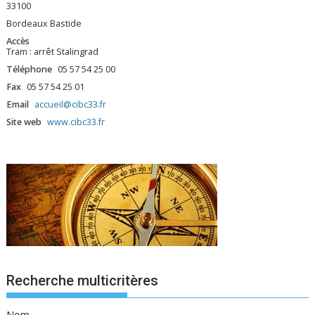
33100
Bordeaux Bastide
Accès
Tram : arrêt Stalingrad
Téléphone
05 57 54 25 00
Fax
05 57 54 25 01
Email
accueil@cibc33.fr
Site web
www.cibc33.fr
Recherche multicritères
Nom