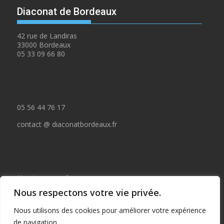
Diaconat de Bordeaux
42 rue de Landiras
33000 Bordeaux
05 33 09 66 80
05 56 44 76 17
contact @ diaconatbordeaux.fr
Horaires accueil :
Nous respectons votre vie privée.
du lundi au jeudi de 09:00 à 12:30
Nous utilisons des cookies pour améliorer votre expérience
et de 14:00 à 17:00
de navigation.