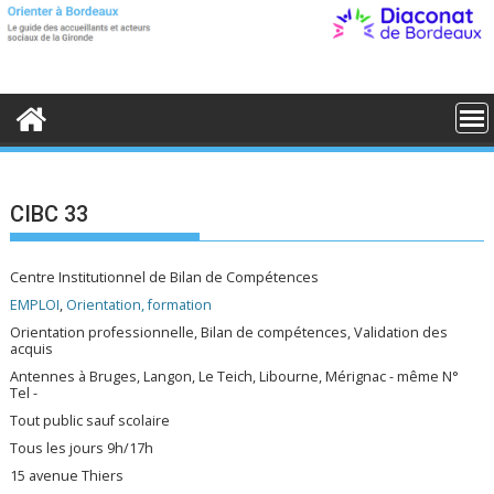
S
k
i
p
t
o
c
o
n
t
e
CIBC 33
n
t
Centre Institutionnel de Bilan de Compétences
EMPLOI
,
Orientation, formation
Orientation professionnelle, Bilan de compétences, Validation des
acquis
Antennes à Bruges, Langon, Le Teich, Libourne, Mérignac - même N°
Tel -
Tout public sauf scolaire
Tous les jours 9h/17h
15 avenue Thiers