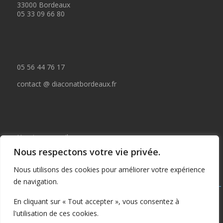
33000 Bordeaux
05 33 09 66 80
05 56 44 76 17
contact @ diaconatbordeaux.fr
Horaires accueil :
Nous respectons votre vie privée.
du lundi au jeudi de 09:00 à 12:30
Nous utilisons des cookies pour améliorer votre expérience
et de 14:00 à 17:00
de navigation.
Tous droits réservés © depuis 2015 : Il est interdit de copier ou
En cliquant sur « Tout accepter », vous consentez à
publier tout ou partie de ce contenu sans autorisation préalable
l'utilisation de ces cookies.
écrite du Diaconat