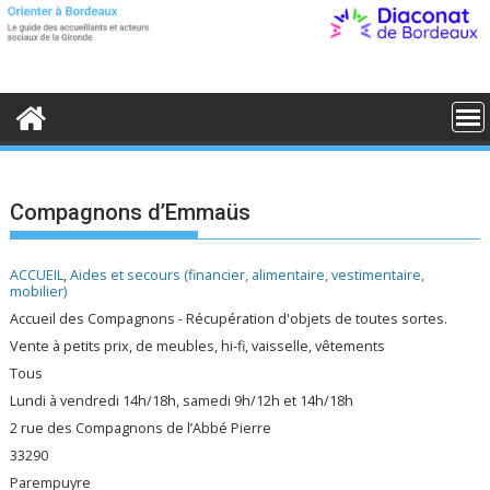
S
k
i
p
t
o
c
o
n
t
e
Compagnons d’Emmaüs
n
t
ACCUEIL
,
Aides et secours (financier, alimentaire, vestimentaire,
mobilier)
Accueil des Compagnons - Récupération d'objets de toutes sortes.
Vente à petits prix, de meubles, hi-fi, vaisselle, vêtements
Tous
Lundi à vendredi 14h/18h, samedi 9h/12h et 14h/18h
2 rue des Compagnons de l’Abbé Pierre
33290
Parempuyre