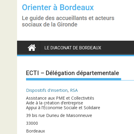
S
k
i
p
t
o
c
o
n
LE DIACONAT DE BORDEAUX
t
e
n
t
ECTI – Délégation départementale
Dispositifs d'insertion
,
RSA
Assistance aux PME et Collectivités
Aide à la création d’entreprise
Appui à l’Économie Sociale et Solidaire
39 bis rue Durieu de Maisonneuve
33000
Bordeaux