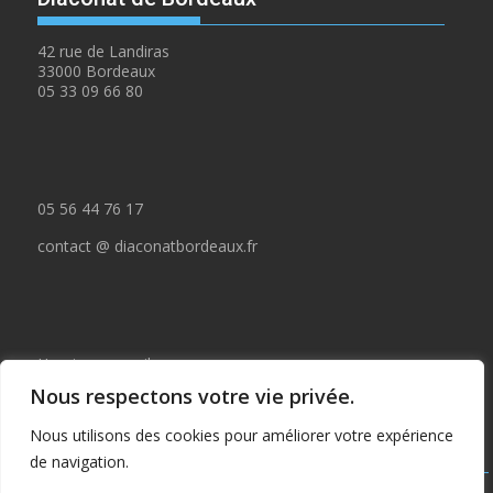
42 rue de Landiras
33000 Bordeaux
05 33 09 66 80
05 56 44 76 17
contact @ diaconatbordeaux.fr
Horaires accueil :
Nous respectons votre vie privée.
du lundi au jeudi de 09:00 à 12:30
Nous utilisons des cookies pour améliorer votre expérience
et de 14:00 à 17:00
de navigation.