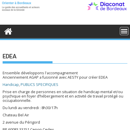
S
k
i
p
t
o
c
o
n
t
e
EDEA
n
t
Ensemble développons l'accompagnement
Anciennement AGAP a fusionné avec AESTY pour créer EDEA
Handicap
,
PUBLICS SPECIFIQUES
Prise en charge de personnes en situation de handicap mental et/ou
psychique en foyer d’hébergement et en activité de travail protégé ou
occupationnelle.
Du lundi au vendredi : 8h30/17h
Chateau Bel Air
2 avenue du Périgord
BP 60083 33151 Cenon Cedex