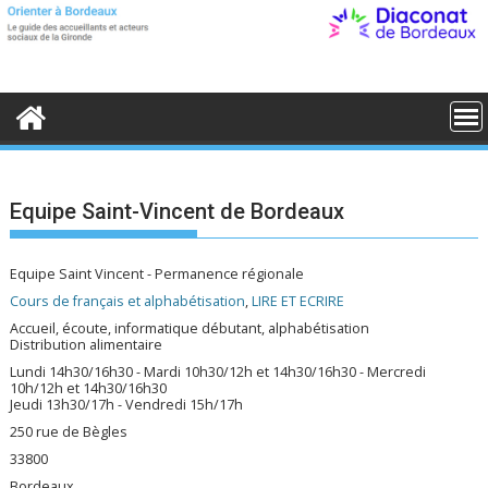
S
k
i
p
t
o
c
o
n
t
e
Equipe Saint-Vincent de Bordeaux
n
t
Equipe Saint Vincent - Permanence régionale
Cours de français et alphabétisation
,
LIRE ET ECRIRE
Accueil, écoute, informatique débutant, alphabétisation
Distribution alimentaire
Lundi 14h30/16h30 - Mardi 10h30/12h et 14h30/16h30 - Mercredi
10h/12h et 14h30/16h30
Jeudi 13h30/17h - Vendredi 15h/17h
250 rue de Bègles
33800
Bordeaux