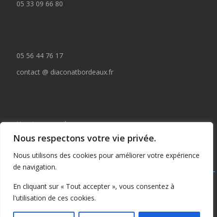
05 33 09 66 80
05 56 44 76 17
contact @ diaconatbordeaux.fr
Horaires accueil :
Nous respectons votre vie privée.
du lundi au jeudi de 09:00 à 12:30
Nous utilisons des cookies pour améliorer votre expérience
et de 14:00 à 17:00
de navigation.
Tous droits réservés © depuis 2015 : Il est interdit de copier ou
En cliquant sur « Tout accepter », vous consentez à
publier tout ou partie de ce contenu sans autorisation préalable
l'utilisation de ces cookies.
écrite du Diaconat