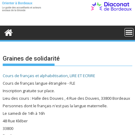
S
k
i
p
t
o
c
o
n
t
e
Graines de solidarité
n
t
Cours de français et alphabétisation
,
LIRE ET ECRIRE
Cours de français langue étrangère - FLE
Inscription gratuite sur place.
Lieu des cours : Halle des Douves , 4 Rue des Douves, 33800 Bordeaux
Personnes dont le français n'est pas la langue maternelle.
Le samedi de 14h à 16h
48 Rue Kléber
33800