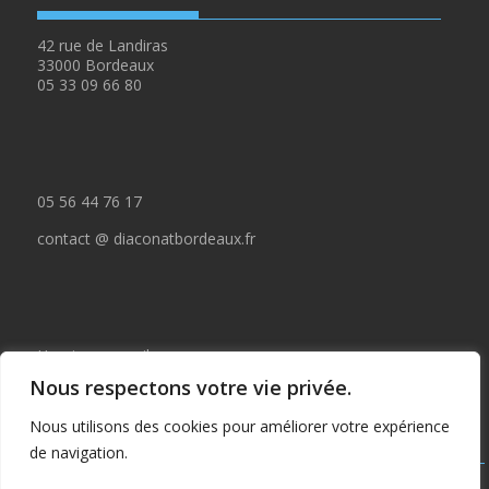
42 rue de Landiras
33000 Bordeaux
05 33 09 66 80
05 56 44 76 17
contact @ diaconatbordeaux.fr
Horaires accueil :
Nous respectons votre vie privée.
du lundi au jeudi de 09:00 à 12:30
Nous utilisons des cookies pour améliorer votre expérience
et de 14:00 à 17:00
de navigation.