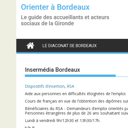
S
k
i
p
t
o
c
o
n
LE DIACONAT DE BORDEAUX
t
e
n
t
Insermédia Bordeaux
Dispositifs d'insertion
,
RSA
Aide aux personnes en difficultés éloignées de l’emploi.
Cours de français en vue de l’obtention des dipômes su
Bénéficiaires du RSA - Demandeurs d’emploi orientés pa
Personnes étrangères de plus de 26 ans souhaitant sui
Lundi à vendredi 9h/12h30 et 13h30/17h.
bât B