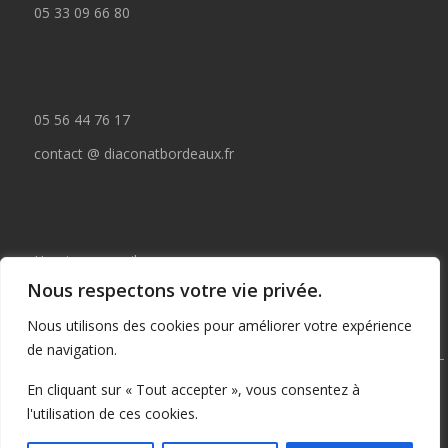
05 33 09 66 80
05 56 44 76 17
contact @ diaconatbordeaux.fr
Horaires accueil :
Nous respectons votre vie privée.
du lundi au jeudi de 09:00 à 12:30
Nous utilisons des cookies pour améliorer votre expérience
et de 14:00 à 17:00
de navigation.
Tous droits réservés © depuis 2015 : Il est interdit de copier ou
En cliquant sur « Tout accepter », vous consentez à
publier tout ou partie de ce contenu sans autorisation préalable
l'utilisation de ces cookies.
écrite du Diaconat