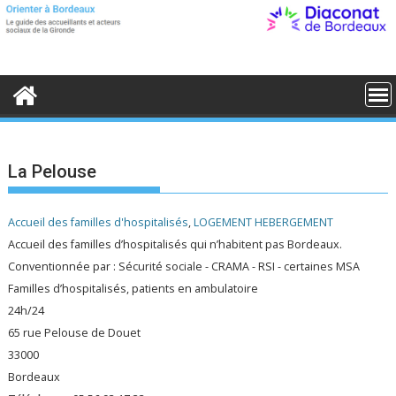
S
k
i
p
t
o
c
o
n
t
e
La Pelouse
n
t
Accueil des familles d'hospitalisés
,
LOGEMENT HEBERGEMENT
Accueil des familles d’hospitalisés qui n’habitent pas Bordeaux.
Conventionnée par : Sécurité sociale - CRAMA - RSI - certaines MSA
Familles d’hospitalisés, patients en ambulatoire
24h/24
65 rue Pelouse de Douet
33000
Bordeaux