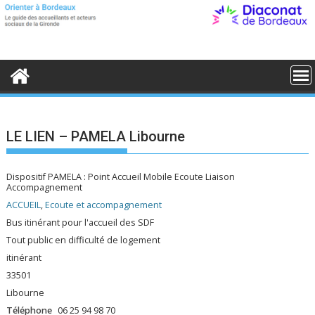
S
k
i
p
t
o
c
o
n
t
e
LE LIEN – PAMELA Libourne
n
t
Dispositif PAMELA : Point Accueil Mobile Ecoute Liaison
Accompagnement
ACCUEIL
,
Ecoute et accompagnement
Bus itinérant pour l'accueil des SDF
Tout public en difficulté de logement
itinérant
33501
Libourne
Téléphone
06 25 94 98 70