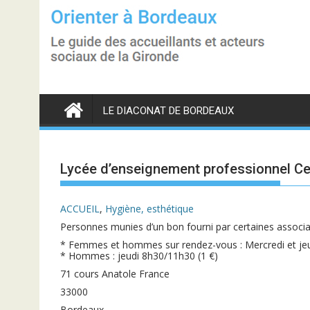
S
k
i
p
t
o
c
o
n
LE DIACONAT DE BORDEAUX
t
e
n
t
Lycée d’enseignement professionnel Ce
ACCUEIL
,
Hygiène, esthétique
Personnes munies d’un bon fourni par certaines associa
* Femmes et hommes sur rendez-vous : Mercredi et jeud
* Hommes : jeudi 8h30/11h30 (1 €)
71 cours Anatole France
33000
Bordeaux