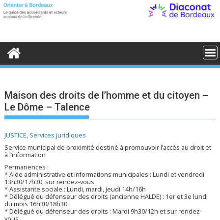
S
k
i
p
t
o
c
o
n
t
e
Maison des droits de l’homme et du citoyen –
n
Le Dôme – Talence
t
JUSTICE
,
Services juridiques
Service municipal de proximité destiné à promouvoir l’accès au droit et
à l’information
Permanences :
* Aide administrative et informations municipales : Lundi et vendredi
13h30/17h30, sur rendez-vous
* Assistante sociale : Lundi, mardi, jeudi 14h/16h
* Délégué du défenseur des droits (ancienne HALDE) : 1er et 3e lundi
du mois 16h30/18h30
* Délégué du défenseur des droits : Mardi 9h30/12h et sur rendez-
vous