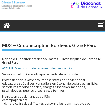
S
k
i
p
t
o
c
o
n
t
e
MDS – Circonscription Bordeaux Grand-Parc
n
t
Maison du Département des Solidarités - Circonscription de Bordeaux
Grand-Parc
ACCUEIL
,
Maisons du département des solidarités
Service social du Conseil départemental de la Gironde
Professionnels à votre écoute : assistants de service social,
éducateurs spécialisés, conseillers en économie sociale et familiale,
secrétaires médico-sociales, chargés d’insertion, médecins,
psychologues, puéricultrices, sages-femmes
Instruction des demandes de RSA
Accompagnement
– dans le cadre des difficultés personnelles, administratives ou