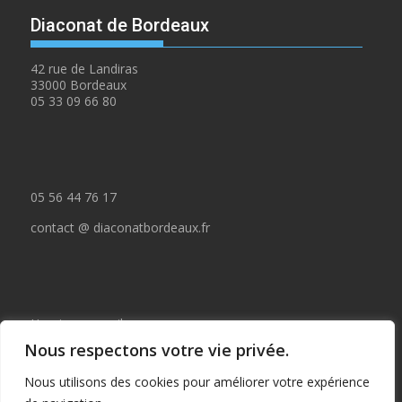
Diaconat de Bordeaux
42 rue de Landiras
33000 Bordeaux
05 33 09 66 80
05 56 44 76 17
contact @ diaconatbordeaux.fr
Horaires accueil :
Nous respectons votre vie privée.
du lundi au jeudi de 09:00 à 12:30
Nous utilisons des cookies pour améliorer votre expérience
et de 14:00 à 17:00