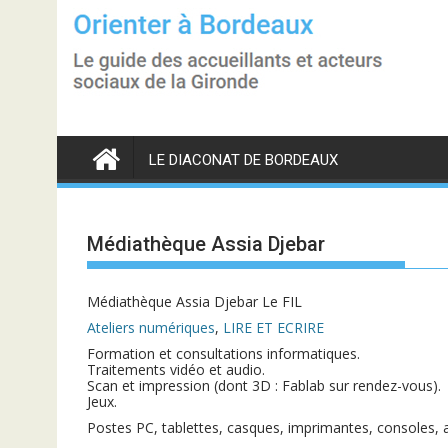
S
k
i
p
t
o
c
o
n
LE DIACONAT DE BORDEAUX
t
e
n
t
Médiathèque Assia Djebar
Médiathèque Assia Djebar Le FIL
Ateliers numériques
,
LIRE ET ECRIRE
Formation et consultations informatiques.
Traitements vidéo et audio.
Scan et impression (dont 3D : Fablab sur rendez-vous).
Jeux.
Postes PC, tablettes, casques, imprimantes, consoles, a