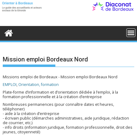
S
k
i
p
t
o
c
o
n
t
e
Mission emploi Bordeaux Nord
n
t
Missions emploi de Bordeaux - Mission emploi Bordeaux Nord
EMPLOI
,
Orientation, formation
Plate-forme d’information et d’orientation dédiée à l’emploi, à la
formation professionnelle et à la création d’entreprise
Nombreuses permanences (pour connaître dates et heures,
téléphoner)
- aide à la création d’entreprise
- écrivain public (démarches administratives, aide juridique, rédaction
de courrier, etc.)
- info droits (information juridique, formation professionnelle, droit des
jeunes, citoyenneté)