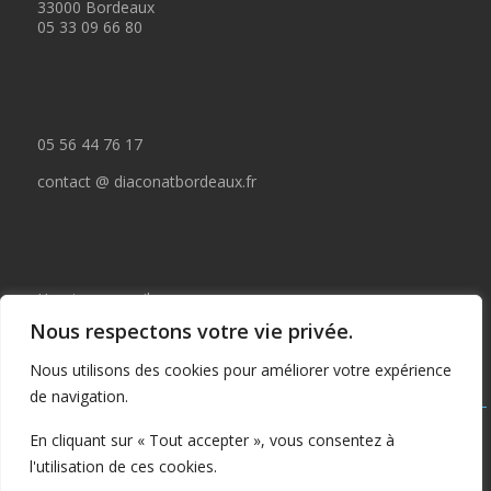
33000 Bordeaux
05 33 09 66 80
05 56 44 76 17
contact @ diaconatbordeaux.fr
Horaires accueil :
Nous respectons votre vie privée.
du lundi au jeudi de 09:00 à 12:30
Nous utilisons des cookies pour améliorer votre expérience
et de 14:00 à 17:00
de navigation.
Tous droits réservés © depuis 2015 : Il est interdit de copier ou
En cliquant sur « Tout accepter », vous consentez à
publier tout ou partie de ce contenu sans autorisation préalable
l'utilisation de ces cookies.
écrite du Diaconat