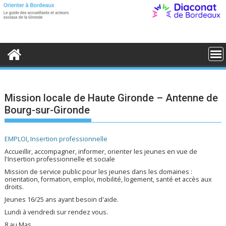
S
k
i
p
t
o
c
o
n
t
e
Mission locale de Haute Gironde – Antenne de
n
Bourg-sur-Gironde
t
EMPLOI
,
Insertion professionnelle
Accueillir, accompagner, informer, orienter les jeunes en vue de
l'Insertion professionnelle et sociale
Mission de service public pour les jeunes dans les domaines :
orientation, formation, emploi, mobilité, logement, santé et accès aux
droits.
Jeunes 16/25 ans ayant besoin d'aide.
Lundi à vendredi sur rendez vous.
8 au Mas