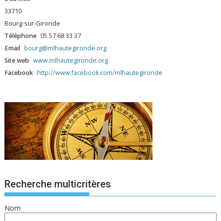
33710
Bourg-sur-Gironde
Téléphone
05 57 68 33 37
Email
bourg@mlhautegironde.org
Site web
www.mlhautegironde.org
Facebook
http://www.facebook.com/mlhautegironde
Recherche multicritères
Nom