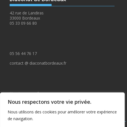
42 rue de Landiras
33000 Bordeaux
05 33 09 66 80
05 56 44 76 17
contact @ diaconatbordeaux.fr
Horaires accueil :
Nous respectons votre vie privée.
du lundi au jeudi de 09:00 à 12:30
Nous utilisons des cookies pour améliorer votre expérience
et de 14:00 à 17:00
de navigation.