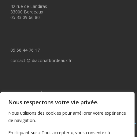
42 rue de Landiras
33000 Bordeaux
05 33 09 66 80
05 56 44 76 17
contact @ diaconatbordeaux.fr
Horaires accueil :
Nous respectons votre vie privée.
du lundi au jeudi de 09:00 à 12:30
Nous utilisons des cookies pour améliorer votre expérience
et de 14:00 à 17:00
de navigation.
Tous droits réservés © depuis 2015 : Il est interdit de copier ou
En cliquant sur « Tout accepter », vous consentez à