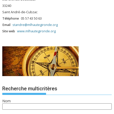
33240
Saint André-de-Cubzac
Téléphone
05 57 43 50 63
Email
standre@mlhautegironde.org
Site web
www.mlhautegironde.org
Recherche multicritères
Nom