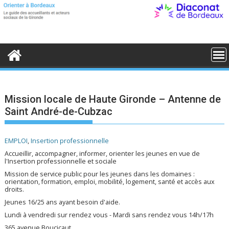
S
k
i
p
t
o
c
o
n
t
e
Mission locale de Haute Gironde – Antenne de
n
Saint André-de-Cubzac
t
EMPLOI
,
Insertion professionnelle
Accueillir, accompagner, informer, orienter les jeunes en vue de
l'Insertion professionnelle et sociale
Mission de service public pour les jeunes dans les domaines :
orientation, formation, emploi, mobilité, logement, santé et accès aux
droits.
Jeunes 16/25 ans ayant besoin d'aide.
Lundi à vendredi sur rendez vous - Mardi sans rendez vous 14h/17h
365 avenue Boucicaut