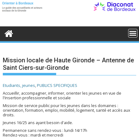
S
k
i
p
t
o
c
o
n
t
e
Mission locale de Haute Gironde – Antenne de
n
Saint Ciers-sur-Gironde
t
Etudiants, jeunes
,
PUBLICS SPECIFIQUES
Accueillir, accompagner, informer, orienter les jeunes en vue de
l'Insertion professionnelle et sociale
Mission de service public pour les jeunes dans les domaines :
orientation, formation, emploi, mobilité, logement, santé et accès aux
droits.
Jeunes 16/25 ans ayant besoin d'aide.
Permanence sans rendez-vous : lundi 14/17h
Rendez-vous : mardi et mercredi