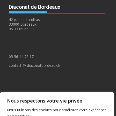
Diaconat de Bordeaux
42 rue de Landiras
33000 Bordeaux
05 33 09 66 80
05 56 44 76 17
contact @ diaconatbordeaux.fr
Horaires accueil :
Nous respectons votre vie privée.
du lundi au jeudi de 09:00 à 12:30
Nous utilisons des cookies pour améliorer votre expérience
et de 14:00 à 17:00