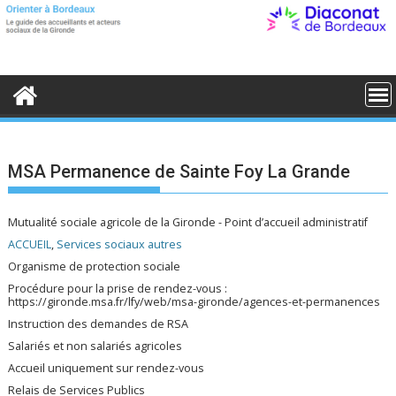
S
k
i
p
t
o
c
o
n
t
e
MSA Permanence de Sainte Foy La Grande
n
t
Mutualité sociale agricole de la Gironde - Point d’accueil administratif
ACCUEIL
,
Services sociaux autres
Organisme de protection sociale
Procédure pour la prise de rendez-vous :
https://gironde.msa.fr/lfy/web/msa-gironde/agences-et-permanences
Instruction des demandes de RSA
Salariés et non salariés agricoles
Accueil uniquement sur rendez-vous
Relais de Services Publics