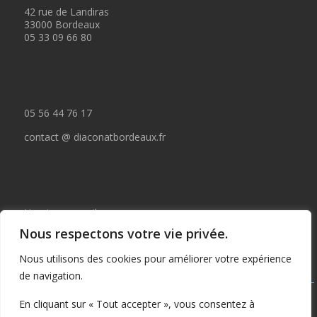
42 rue de Landiras
33000 Bordeaux
05 33 09 66 80
05 56 44 76 17
contact @ diaconatbordeaux.fr
Horaires accueil :
Nous respectons votre vie privée.
du lundi au jeudi de 09:00 à 12:30
Nous utilisons des cookies pour améliorer votre expérience
et de 14:00 à 17:00
de navigation.
Tous droits réservés © depuis 2015 : Il est interdit de copier ou
En cliquant sur « Tout accepter », vous consentez à
publier tout ou partie de ce contenu sans autorisation préalable