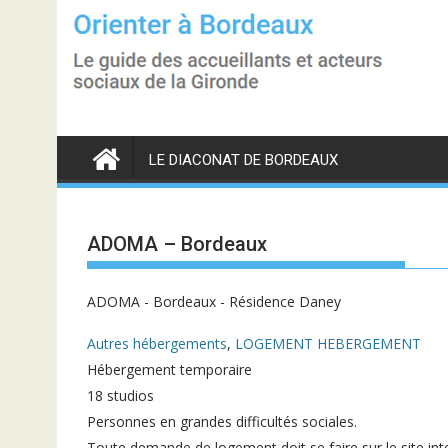
S
k
i
p
t
o
c
o
n
LE DIACONAT DE BORDEAUX
t
e
n
t
ADOMA – Bordeaux
ADOMA - Bordeaux - Résidence Daney
Autres hébergements
,
LOGEMENT HEBERGEMENT
Hébergement temporaire
18 studios
Personnes en grandes difficultés sociales.
Toute demande de logement doit se faire sur le site in