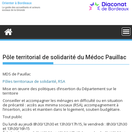
S
k
i
p
t
o
c
o
n
t
e
Pôle territorial de solidarité du Médoc Pauillac
n
t
MDS de Pauillac
Pôles territoriaux de solidarité
,
RSA
Mise en œuvre des politiques d’insertion du Département sur le
territoire
Conseiller et accompagner les ménages en difficulté ou en situation
de précarité : accès aux minima sociaux (RSA), accompagnement à
l’insertion, accès et maintien dans le logement, soutien budgétaire.
Tout public
Du lundi au jeudi 8h30/12h30 et 13h30/17h15, le vendredi : 8h30/12h30
et 13h30/16h15