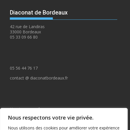
Diaconat de Bordeaux
42 rue de Landiras
33000 Bordeaux
05 33 09 66 80
05 56 44 76 17
contact @ diaconatbordeaux.fr
Horaires accueil :
Nous respectons votre vie privée.
du lundi au jeudi de 09:00 à 12:30
Nous utilisons des cookies pour améliorer votre expérience
et de 14:00 à 17:00