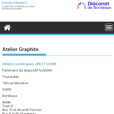
S
k
i
p
t
o
c
o
n
t
e
Atelier Graphite
n
t
Ateliers numériques
,
LIRE ET ECRIRE
Partenaire du dispositif ALADDIN
Tout public
190 rue Mandron
33000
Bordeaux
Accès
Tram D
Bus 15 et 46 arrêt Poirson
Bus 9 arrêt Chaigneau