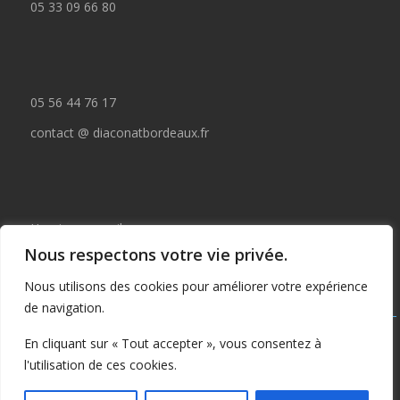
05 33 09 66 80
05 56 44 76 17
contact @ diaconatbordeaux.fr
Horaires accueil :
Nous respectons votre vie privée.
du lundi au jeudi de 09:00 à 12:30
Nous utilisons des cookies pour améliorer votre expérience
et de 14:00 à 17:00
de navigation.
Tous droits réservés © depuis 2015 : Il est interdit de copier ou
En cliquant sur « Tout accepter », vous consentez à
publier tout ou partie de ce contenu sans autorisation préalable
l'utilisation de ces cookies.
écrite du Diaconat