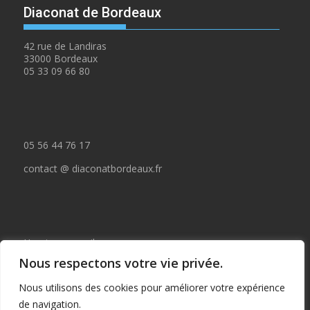
Diaconat de Bordeaux
42 rue de Landiras
33000 Bordeaux
05 33 09 66 80
05 56 44 76 17
contact @ diaconatbordeaux.fr
Horaires accueil :
Nous respectons votre vie privée.
du lundi au jeudi de 09:00 à 12:30
Nous utilisons des cookies pour améliorer votre expérience
et de 14:00 à 17:00
de navigation.