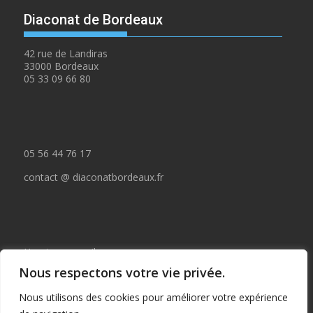
Diaconat de Bordeaux
42 rue de Landiras
33000 Bordeaux
05 33 09 66 80
05 56 44 76 17
contact @ diaconatbordeaux.fr
Horaires accueil :
Nous respectons votre vie privée.
du lundi au jeudi de 09:00 à 12:30
Nous utilisons des cookies pour améliorer votre expérience
et de 14:00 à 17:00