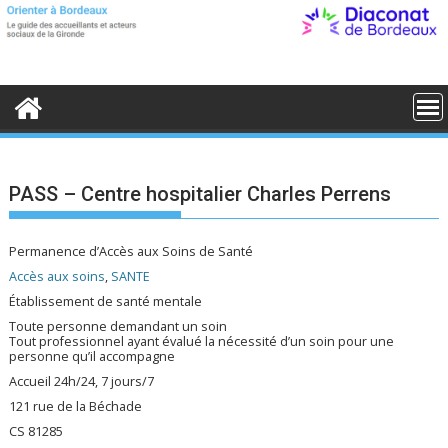
S
k
i
p
t
o
c
o
n
t
e
PASS – Centre hospitalier Charles Perrens
n
t
Permanence d’Accès aux Soins de Santé
Accès aux soins
,
SANTE
Établissement de santé mentale
Toute personne demandant un soin
Tout professionnel ayant évalué la nécessité d’un soin pour une
personne qu’il accompagne
Accueil 24h/24, 7 jours/7
121 rue de la Béchade
CS 81285