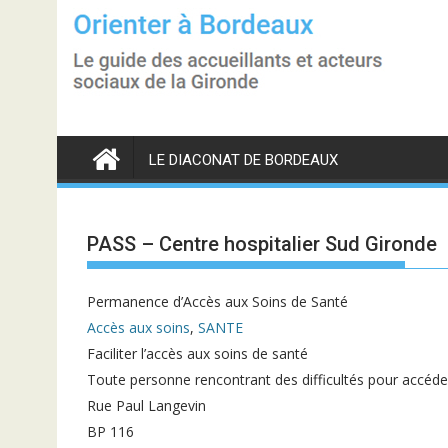
S
k
i
p
t
o
c
o
n
LE DIACONAT DE BORDEAUX
t
e
n
t
PASS – Centre hospitalier Sud Gironde
Permanence d’Accès aux Soins de Santé
Accès aux soins
,
SANTE
Faciliter l’accès aux soins de santé
Toute personne rencontrant des difficultés pour accéde
Rue Paul Langevin
BP 116