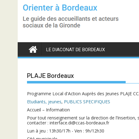
S
k
i
p
t
o
c
o
n
LE DIACONAT DE BORDEAUX
t
e
n
t
PLAJE Bordeaux
Programme Local d'Action Auprès des Jeunes PLAJE C
Etudiants, jeunes
,
PUBLICS SPECIFIQUES
Accueil – Information
Pour tout renseignement sur la direction de l’Insertion,
contacter : interface.di@ccas-bordeaux.fr
Lun à jeu : 13h30/17h - Ven : 9h/12h30
Cité municipale