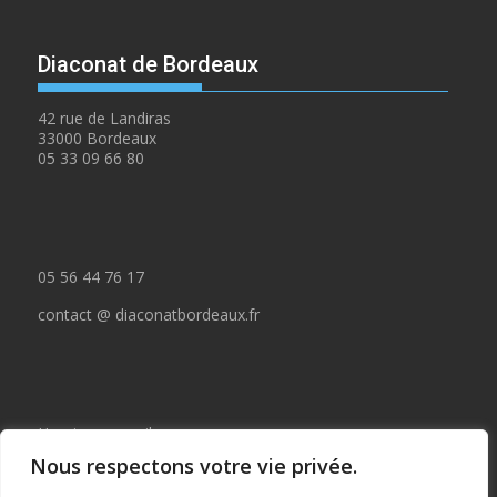
Diaconat de Bordeaux
42 rue de Landiras
33000 Bordeaux
05 33 09 66 80
05 56 44 76 17
contact @ diaconatbordeaux.fr
Horaires accueil :
Nous respectons votre vie privée.
du lundi au jeudi de 09:00 à 12:30