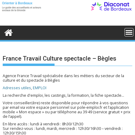
S
k
i
p
t
o
c
o
n
t
e
France Travail Culture spectacle – Bègles
n
t
Agence France Travail spécialisée dans les métiers du secteur de la
culture et du spectacle à Bègles
Adresses utiles
,
EMPLOI
La recherche d'emploi, les castings, la formation, la fiche spectacle...
Votre conseiller(ère) reste disponible pour répondre à vos questions
par email via votre espace personnel sur pole-emploi.fr et l’application
mobile « Mon espace » ou par téléphone au 39 49 (service gratuit + prix
de l’appel).
En libre accès : lundi à vendredi : 8h30/12h30
Sur rendez-vous : lundi, mardi, mercredi : 12h30/16h30 – vendredi :
12h30/15h30