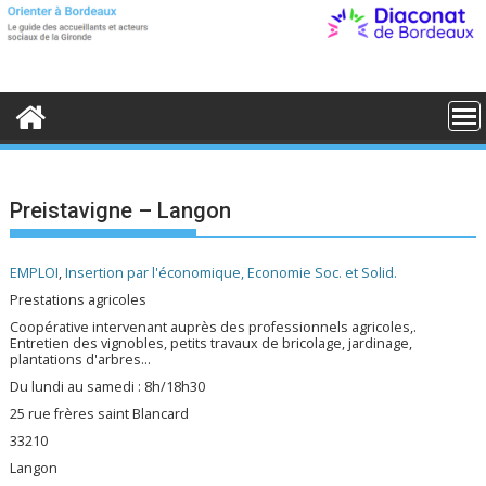
S
k
i
p
t
o
c
o
n
t
e
Preistavigne – Langon
n
t
EMPLOI
,
Insertion par l'économique, Economie Soc. et Solid.
Prestations agricoles
Coopérative intervenant auprès des professionnels agricoles,.
Entretien des vignobles, petits travaux de bricolage, jardinage,
plantations d'arbres...
Du lundi au samedi : 8h/18h30
25 rue frères saint Blancard
33210
Langon