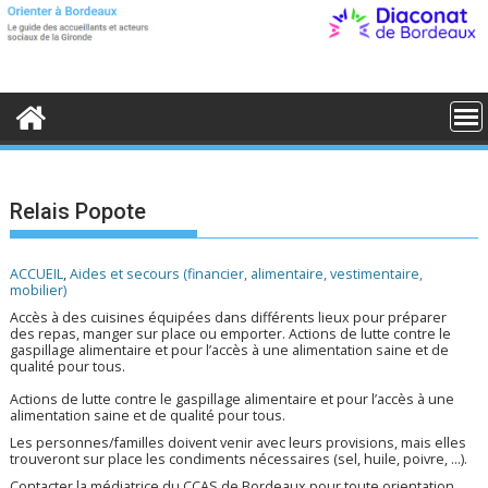
S
k
i
p
t
o
c
o
n
t
e
Relais Popote
n
t
ACCUEIL
,
Aides et secours (financier, alimentaire, vestimentaire,
mobilier)
Accès à des cuisines équipées dans différents lieux pour préparer
des repas, manger sur place ou emporter. Actions de lutte contre le
gaspillage alimentaire et pour l’accès à une alimentation saine et de
qualité pour tous.
Actions de lutte contre le gaspillage alimentaire et pour l’accès à une
alimentation saine et de qualité pour tous.
Les personnes/familles doivent venir avec leurs provisions, mais elles
trouveront sur place les condiments nécessaires (sel, huile, poivre, ...).
Contacter la médiatrice du CCAS de Bordeaux pour toute orientation