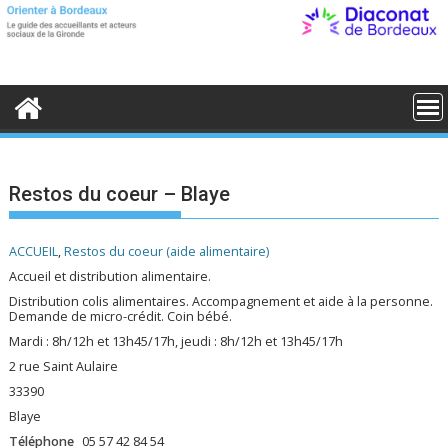
S
k
i
p
t
o
c
o
n
t
e
Restos du coeur – Blaye
n
t
ACCUEIL
,
Restos du coeur (aide alimentaire)
Accueil et distribution alimentaire.
Distribution colis alimentaires. Accompagnement et aide à la personne.
Demande de micro-crédit. Coin bébé.
Mardi : 8h/12h et 13h45/17h, jeudi : 8h/12h et 13h45/17h
2 rue Saint Aulaire
33390
Blaye
Téléphone
05 57 42 84 54