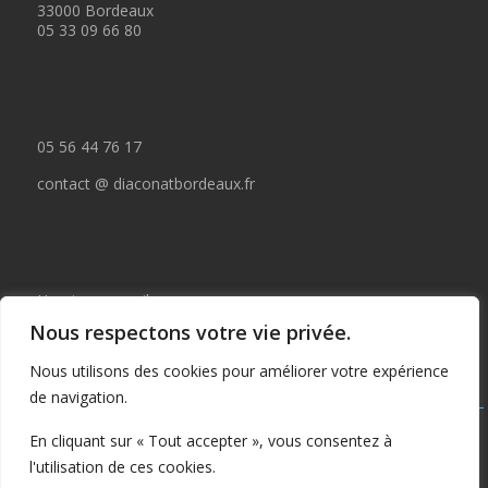
33000 Bordeaux
05 33 09 66 80
05 56 44 76 17
contact @ diaconatbordeaux.fr
Horaires accueil :
Nous respectons votre vie privée.
du lundi au jeudi de 09:00 à 12:30
Nous utilisons des cookies pour améliorer votre expérience
et de 14:00 à 17:00
de navigation.
Tous droits réservés © depuis 2015 : Il est interdit de copier ou
En cliquant sur « Tout accepter », vous consentez à
publier tout ou partie de ce contenu sans autorisation préalable
l'utilisation de ces cookies.
écrite du Diaconat