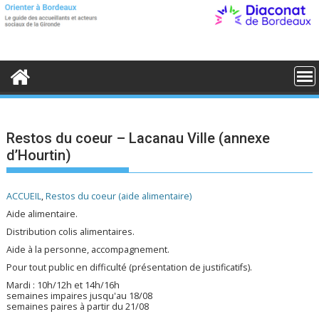
S
k
i
p
t
o
c
o
n
t
e
Restos du coeur – Lacanau Ville (annexe
n
d’Hourtin)
t
ACCUEIL
,
Restos du coeur (aide alimentaire)
Aide alimentaire.
Distribution colis alimentaires.
Aide à la personne, accompagnement.
Pour tout public en difficulté (présentation de justificatifs).
Mardi : 10h/12h et 14h/16h
semaines impaires jusqu'au 18/08
semaines paires à partir du 21/08