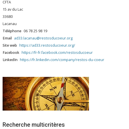
CFTA
15 av du Lac
33680
Lacanau
Téléphone
06 78 25 98 19
Email
ad33.lacanau@restosducoeur.org
Site web
https://ad33.restosducoeur.org/
Facebook
https://fr-fr.facebook.com/restosducoeur
LinkedIn
https://fr.linkedin.com/company/restos-du-coeur
Recherche multicritères