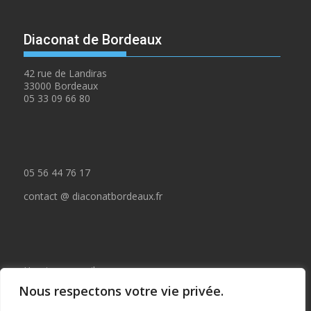
Diaconat de Bordeaux
42 rue de Landiras
33000 Bordeaux
05 33 09 66 80
05 56 44 76 17
contact @ diaconatbordeaux.fr
Horaires accueil :
Nous respectons votre vie privée.
du lundi au jeudi de 09:00 à 12:30