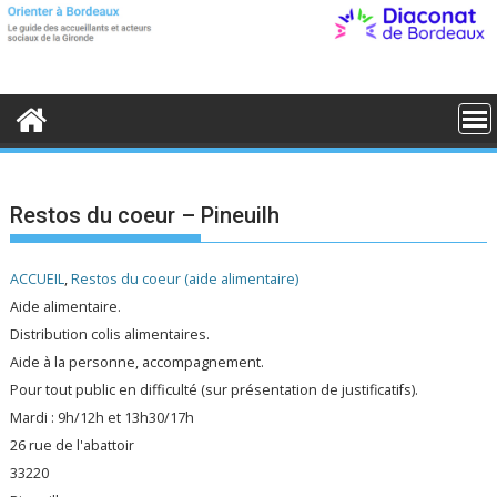
S
k
i
p
t
o
c
o
n
t
e
Restos du coeur – Pineuilh
n
t
ACCUEIL
,
Restos du coeur (aide alimentaire)
Aide alimentaire.
Distribution colis alimentaires.
Aide à la personne, accompagnement.
Pour tout public en difficulté (sur présentation de justificatifs).
Mardi : 9h/12h et 13h30/17h
26 rue de l'abattoir
33220