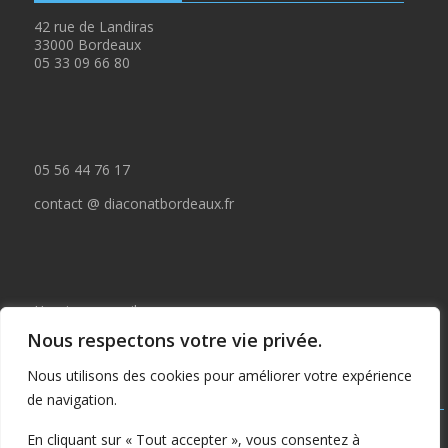
42 rue de Landiras
33000 Bordeaux
05 33 09 66 80
05 56 44 76 17
contact @ diaconatbordeaux.fr
Horaires accueil :
Nous respectons votre vie privée.
du lundi au jeudi de 09:00 à 12:30
Nous utilisons des cookies pour améliorer votre expérience
et de 14:00 à 17:00
de navigation.
Tous droits réservés © depuis 2015 : Il est interdit de copier ou
En cliquant sur « Tout accepter », vous consentez à