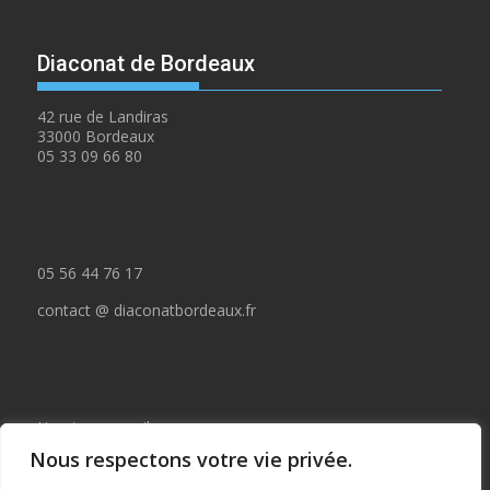
Diaconat de Bordeaux
42 rue de Landiras
33000 Bordeaux
05 33 09 66 80
05 56 44 76 17
contact @ diaconatbordeaux.fr
Horaires accueil :
Nous respectons votre vie privée.
du lundi au jeudi de 09:00 à 12:30