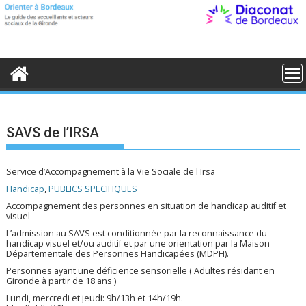
S
k
i
p
t
o
c
o
n
t
e
SAVS de l’IRSA
n
t
Service d’Accompagnement à la Vie Sociale de l'Irsa
Handicap
,
PUBLICS SPECIFIQUES
Accompagnement des personnes en situation de handicap auditif et
visuel
L’admission au SAVS est conditionnée par la reconnaissance du
handicap visuel et/ou auditif et par une orientation par la Maison
Départementale des Personnes Handicapées (MDPH).
Personnes ayant une déficience sensorielle ( Adultes résidant en
Gironde à partir de 18 ans )
Lundi, mercredi et jeudi: 9h/13h et 14h/19h.