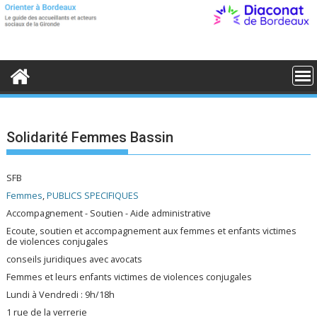
S
k
i
p
t
o
c
o
n
t
e
Solidarité Femmes Bassin
n
t
SFB
Femmes
,
PUBLICS SPECIFIQUES
Accompagnement - Soutien - Aide administrative
Ecoute, soutien et accompagnement aux femmes et enfants victimes
de violences conjugales
conseils juridiques avec avocats
Femmes et leurs enfants victimes de violences conjugales
Lundi à Vendredi : 9h/18h
1 rue de la verrerie