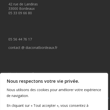
42 rue de Landiras
33000 Bordeaux
05 33 09 66 80
05 56 44 76 17
contact @ diaconatbordeaux.fr
Horaires accueil :
Nous respectons votre vie privée.
du lundi au jeudi de 09:00 à 12:30
Nous utilisons des cookies pour améliorer votre expérience
et de 14:00 à 17:00
de navigation.
Tous droits réservés © depuis 2015 : Il est interdit de copier ou
En cliquant sur « Tout accepter », vous consentez à
publier tout ou partie de ce contenu sans autorisation préalable